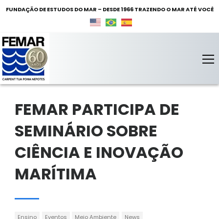
FUNDAÇÃO DE ESTUDOS DO MAR – DESDE 1966 TRAZENDO O MAR ATÉ VOCÊ
FEMAR – Fundação de Estudos do Mar
Fundação de Estudos do Mar
FEMAR PARTICIPA DE
SEMINÁRIO SOBRE
CIÊNCIA E INOVAÇÃO
MARÍTIMA
Ensino
Eventos
Meio Ambiente
News