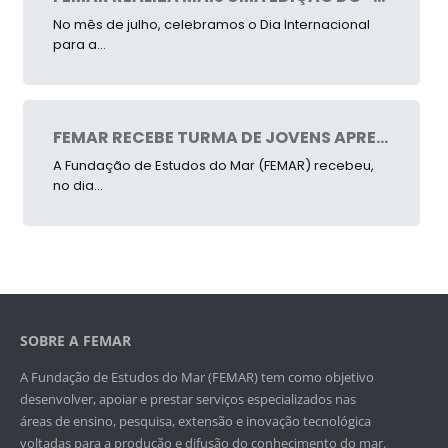
No mês de julho, celebramos o Dia Internacional
para a...
FEMAR RECEBE TURMA DE JOVENS APRENDIZES E REAFIRMA SEU COMPROMISSO COM A FORMAÇÃO DE TALENTOS
A Fundação de Estudos do Mar (FEMAR) recebeu,
no dia...
SOBRE A FEMAR
A Fundação de Estudos do Mar (FEMAR) tem como objetivo
desenvolver, apoiar e prestar serviços especializados nas
áreas de ensino, pesquisa, extensão e inovação tecnológica
voltadas para a produção e difusão do conhecimento do mar.