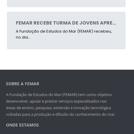
FEMAR RECEBE TURMA DE JOVENS APRENDIZES E REAFIRMA SEU COMPROMISSO COM A FORMAÇÃO DE TALENTOS
A Fundação de Estudos do Mar (FEMAR) recebeu,
no dia...
SOBRE A FEMAR
A Fundação de Estudos do Mar (FEMAR) tem como objetivo
desenvolver, apoiar e prestar serviços especializados nas
áreas de ensino, pesquisa, extensão e inovação tecnológica
voltadas para a produção e difusão do conhecimento do mar.
ONDE ESTAMOS